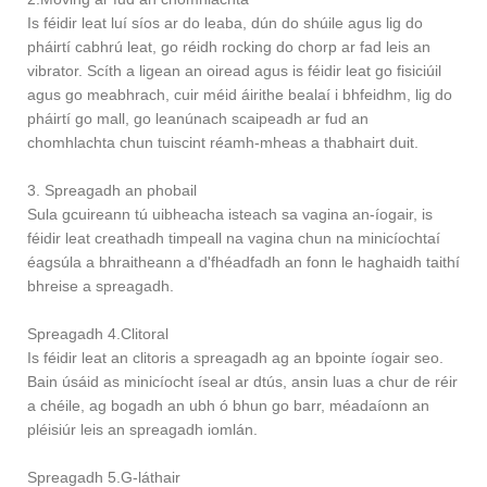
Is féidir leat luí síos ar do leaba, dún do shúile agus lig do
pháirtí cabhrú leat, go réidh rocking do chorp ar fad leis an
vibrator. Scíth a ligean an oiread agus is féidir leat go fisiciúil
agus go meabhrach, cuir méid áirithe bealaí i bhfeidhm, lig do
pháirtí go mall, go leanúnach scaipeadh ar fud an
chomhlachta chun tuiscint réamh-mheas a thabhairt duit.
3. Spreagadh an phobail
Sula gcuireann tú uibheacha isteach sa vagina an-íogair, is
féidir leat creathadh timpeall na vagina chun na minicíochtaí
éagsúla a bhraitheann a d'fhéadfadh an fonn le haghaidh taithí
bhreise a spreagadh.
Spreagadh 4.Clitoral
Is féidir leat an clitoris a spreagadh ag an bpointe íogair seo.
Bain úsáid as minicíocht íseal ar dtús, ansin luas a chur de réir
a chéile, ag bogadh an ubh ó bhun go barr, méadaíonn an
pléisiúr leis an spreagadh iomlán.
Spreagadh 5.G-láthair