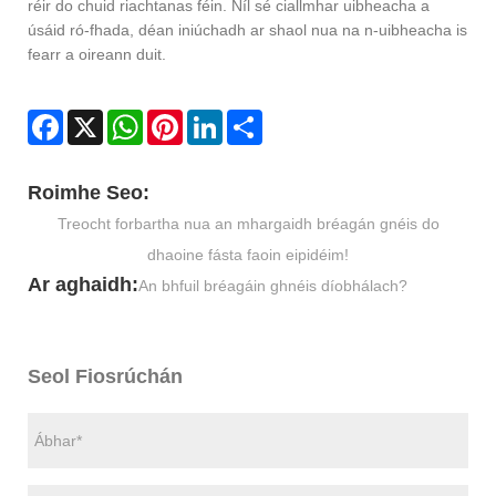
réir do chuid riachtanas féin. Níl sé ciallmhar uibheacha a
úsáid ró-fhada, déan iniúchadh ar shaol nua na n-uibheacha is
fearr a oireann duit.
Facebook
X
WhatsApp
Pinterest
LinkedIn
Share
Roimhe Seo:
Treocht forbartha nua an mhargaidh bréagán gnéis do
dhaoine fásta faoin eipidéim!
Ar aghaidh:
An bhfuil bréagáin ghnéis díobhálach?
Seol Fiosrúchán