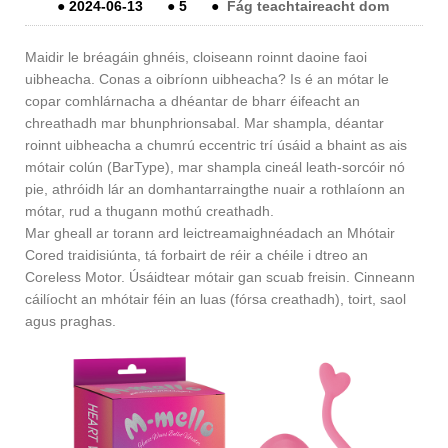
●
2024-06-13
●
5
●
Fág teachtaireacht dom
Maidir le bréagáin ghnéis, cloiseann roinnt daoine faoi
uibheacha. Conas a oibríonn uibheacha? Is é an mótar le
copar comhlárnacha a dhéantar de bharr éifeacht an
chreathadh mar bhunphrionsabal. Mar shampla, déantar
roinnt uibheacha a chumrú eccentric trí úsáid a bhaint as ais
mótair colún (BarType), mar shampla cineál leath-sorcóir nó
pie, athróidh lár an domhantarraingthe nuair a rothlaíonn an
mótar, rud a thugann mothú creathadh.
Mar gheall ar torann ard leictreamaighnéadach an Mhótair
Cored traidisiúnta, tá forbairt de réir a chéile i dtreo an
Coreless Motor. Úsáidtear mótair gan scuab freisin. Cinneann
cáilíocht an mhótair féin an luas (fórsa creathadh), toirt, saol
agus praghas.