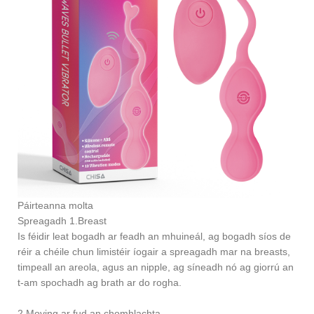
Páirteanna molta
Spreagadh 1.Breast
Is féidir leat bogadh ar feadh an mhuineál, ag bogadh síos de
réir a chéile chun limistéir íogair a spreagadh mar na breasts,
timpeall an areola, agus an nipple, ag síneadh nó ag giorrú an
t-am spochadh ag brath ar do rogha.
2.Moving ar fud an chomhlachta