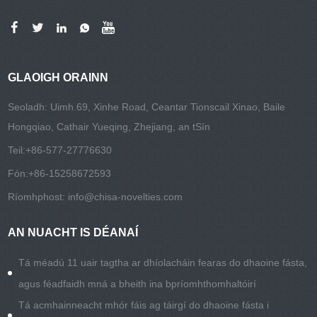
GLAOIGH ORAINN
Seoladh: Uimh.69, Xinhe Road, Ceantar Tionscail Xinao, Baile
Hongqiao, Cathair Yueqing, Zhejiang, an tSín
Teil:
+86-577-27776630
Fón:
+86-15258672593
Ríomhphost:
info@chisa-novelties.com
AN NUACHT IS DÉANAÍ
Tá méadú 11 uair tagtha ar dhíolacháin fearas do dhaoine fásta,
agus féadfaidh mná a bheith ina bpríomhthomhaltóirí
Tá acmhainneacht mhór fáis ag táirgí do dhaoine fásta i