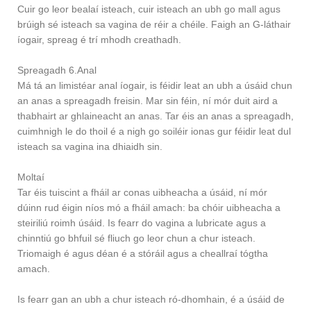
Cuir go leor bealaí isteach, cuir isteach an ubh go mall agus
brúigh sé isteach sa vagina de réir a chéile. Faigh an G-láthair
íogair, spreag é trí mhodh creathadh.
Spreagadh 6.Anal
Má tá an limistéar anal íogair, is féidir leat an ubh a úsáid chun
an anas a spreagadh freisin. Mar sin féin, ní mór duit aird a
thabhairt ar ghlaineacht an anas. Tar éis an anas a spreagadh,
cuimhnigh le do thoil é a nigh go soiléir ionas gur féidir leat dul
isteach sa vagina ina dhiaidh sin.
Moltaí
Tar éis tuiscint a fháil ar conas uibheacha a úsáid, ní mór
dúinn rud éigin níos mó a fháil amach: ba chóir uibheacha a
steiriliú roimh úsáid. Is fearr do vagina a lubricate agus a
chinntiú go bhfuil sé fliuch go leor chun a chur isteach.
Triomaigh é agus déan é a stóráil agus a cheallraí tógtha
amach.
Is fearr gan an ubh a chur isteach ró-dhomhain, é a úsáid de