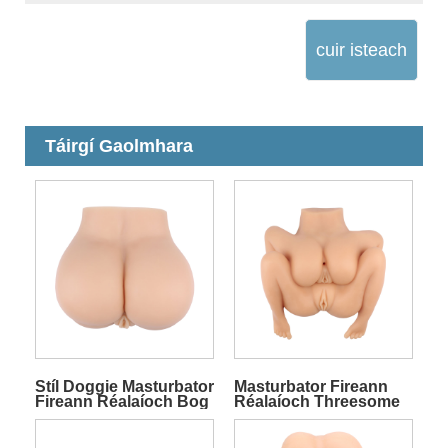
cuir isteach
Táirgí Gaolmhara
Stíl Doggie Masturbator
Masturbator Fireann
Fireann Réalaíoch Bog
Réalaíoch Threesome
Réalaíoch le Dé-
TPE Réalaíoch le
Iontrálacha
hIontrálacha
Ceathartha