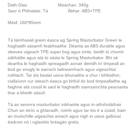
Dath:Glas Meáchan: 340g
Saor ó Phthalate: Tá Ábhar: ABS+TPE
Méid: 160*85mm
Tá láimhseáil greim éasca ag Spring Masturbator Green le
haghaidh sásamh feabhsaithe. Déanta as ABS durable agus
sleeves uigeach TPE super bog agus sínte, beidh tú chomh
sábháilte agus atá tú sásta le Spring Masturbator. Bhí sé
deartha le haghaidh spreagadh aonair deiridh trí timpeall an
bod go snugly le earrach taitneamhach agus uigeachtaí
rothlach. Tar éis bealaí uisce-bhunaithe a chur i bhfeidhm,
ciallaíonn cur isteach éasca go bhfuil do bod timpeallaithe ag
faighne atá cosúil le saol le haghaidh siamsaíochta pearsanta
thar a bheith sásúil.
Tá an seomra masturbator inbhainte agus in-athsholáthair.
Chun an stróc a ghlanadh, roimh agus tar éis é a úsáid, bain
an muinchille uigeachta amach agus nigh in uisce gallúnaí
éadrom nó i nglantóir bréagán gnéis.