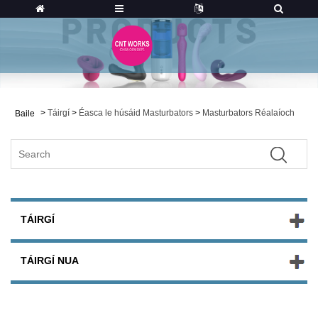
>
Táirgí
>
Éasca le húsáid Masturbators
>
Masturbators Réalaíoch
Baile
TÁIRGÍ
TÁIRGÍ NUA