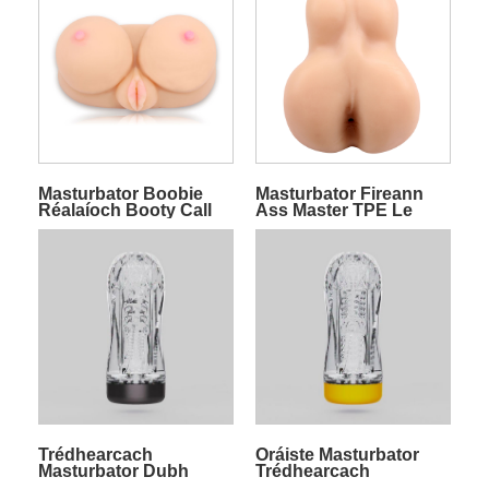
Masturbator Boobie
Masturbator Fireann
Réalaíoch Booty Call
Ass Master TPE Le
Booty
Liathróidí
Trédhearcach
Oráiste Masturbator
Masturbator Dubh
Trédhearcach