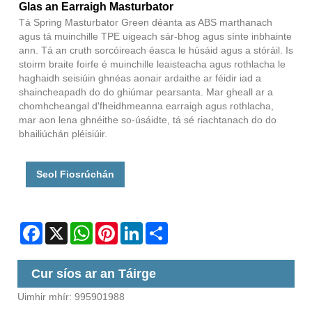
Glas an Earraigh Masturbator
Tá Spring Masturbator Green déanta as ABS marthanach
agus tá muinchille TPE uigeach sár-bhog agus sínte inbhainte
ann. Tá an cruth sorcóireach éasca le húsáid agus a stóráil. Is
stoirm braite foirfe é muinchille leaisteacha agus rothlacha le
haghaidh seisiúin ghnéas aonair ardaithe ar féidir iad a
shaincheapadh do do ghiúmar pearsanta. Mar gheall ar a
chomhcheangal d'fheidhmeanna earraigh agus rothlacha,
mar aon lena ghnéithe so-úsáidte, tá sé riachtanach do do
bhailiúchán pléisiúir.
Seol Fiosrúchán
Facebook
X
WhatsApp
Pinterest
LinkedIn
Share
Cur síos ar an Táirge
Uimhir mhír: 995901988