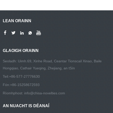
LEAN ORAINN
GLAOIGH ORAINN
Seoladh: Uimh.69, Xinhe Road, Ceantar Tionscail Xinao, Baile
Hongqiao, Cathair Yueqing, Zhejiang, an tSín
Teil:
+86-577-27776630
Fón:
+86-15258672593
Ríomhphost:
info@chisa-novelties.com
AN NUACHT IS DÉANAÍ