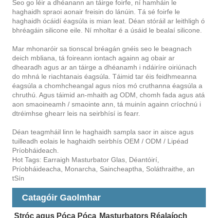
Seo go léir a dhéanann an táirge foirfe, ní hamháin le
haghaidh spraoi aonair freisin do lánúin. Tá sé foirfe le
haghaidh ócáidí éagsúla is mian leat. Déan stóráil ar leithligh ó
bhréagáin silicone eile. Ní mholtar é a úsáid le bealaí silicone.
Mar mhonaróir sa tionscal bréagán gnéis seo le beagnach
deich mbliana, tá foireann iontach againn ag obair ar
dhearadh agus ar an táirge a dhéanamh i ndáiríre oiriúnach
do mhná le riachtanais éagsúla. Táimid tar éis feidhmeanna
éagsúla a chomhcheangal agus níos mó cruthanna éagsúla a
chruthú. Agus táimid an-mhaith ag ODM, chomh fada agus atá
aon smaoineamh / smaointe ann, tá muinín againn críochnú i
dtréimhse ghearr leis na seirbhísí is fearr.
Déan teagmháil linn le haghaidh sampla saor in aisce agus
tuilleadh eolais le haghaidh seirbhís OEM / ODM / Lipéad
Príobháideach.
Hot Tags: Earraigh Masturbator Glas, Déantóirí,
Príobháideacha, Monarcha, Saincheaptha, Soláthraithe, an
tSín
Catagóir Gaolmhar
Stróc agus Póca Póca
Masturbators Réalaíoch