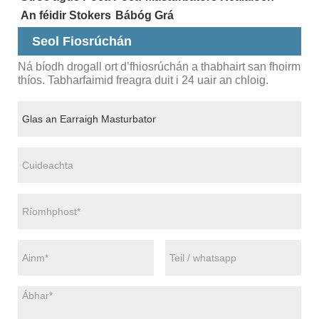
An féidir Stokers
Bábóg Grá
Seol Fiosrúchán
Ná bíodh drogall ort d’fhiosrúchán a thabhairt san fhoirm
thíos. Tabharfaimid freagra duit i 24 uair an chloig.