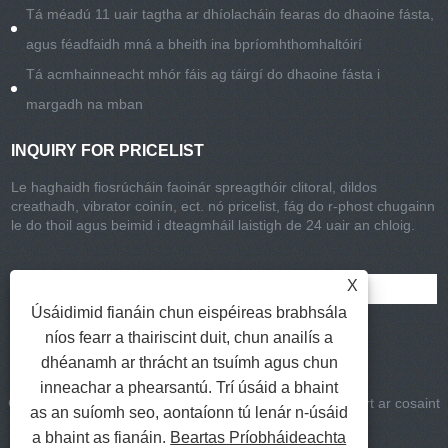
Tá méadú 11 uair tagtha ar dhíolacháin fearas do dhaoine fásta,
agus féadfaidh mná a bheith ina bpríomhthomhaltóirí
Tá acmhainneacht mhór fáis ag táirgí do dhaoine fásta i
margadh na mban
INQUIRY FOR PRICELIST
Le haghaidh fiosrúcháin faoinár spreagthóir clitoral, dildos
creathadh, vibrator coinín, ect. nó pricelist, fág do r-phost chugainn
le do thoil agus beimid i dteagmháil laistigh de 24 uair an chloig.
X
Úsáidimid fianáin chun eispéireas brabhsála
níos fearr a thairiscint duit, chun anailís a
dhéanamh ar thrácht an tsuímh agus chun
inneachar a phearsantú. Trí úsáid a bhaint
Cóipcheart © 2021-2022 CHISA Group Limited gach ceart ar cosaint
as an suíomh seo, aontaíonn tú lenár n-úsáid
Naisc
|
Sitemap
|
RSS
|
XML
|
a bhaint as fianáin.
Beartas Príobháideachta